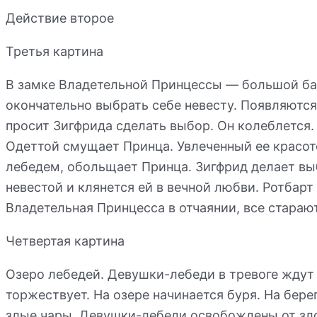
Действие второе
Третья картина
В замке Владетельной Принцессы — большой бал
окончательно выбрать себе невесту. Появляются 
просит Зигфрида сделать выбор. Он колеблется.
Одеттой смущает Принца. Увлеченный ее красото
лебедем, обольщает Принца. Зигфрид делает вы
невестой и клянется ей в вечной любви. Ротбарт
Владетельная Принцесса в отчаянии, все старают
Четвертая картина
Озеро лебедей. Девушки-лебеди в тревоге ждут
торжествует. На озере начинается буря. На бе
злые чары. Девушки-лебеди освобождены от зло