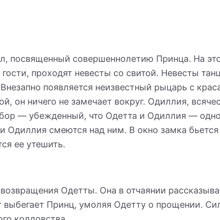
, посвященный совершеннолетию Принца. На этом
гости, проходят невесты со свитой. Невесты танц
 Внезапно появляется неизвестный рыцарь с кра
й, он ничего не замечает вокруг. Одиллия, всяче
бор — убежденный, что Одетта и Одиллия — одно 
 и Одиллия смеются над ним. В окно замка бьется
ся ее утешить.
 возвращения Одетты. Она в отчаянии рассказыва
рег выбегает Принц, умоляя Одетту о прощении. 
го колдовства.