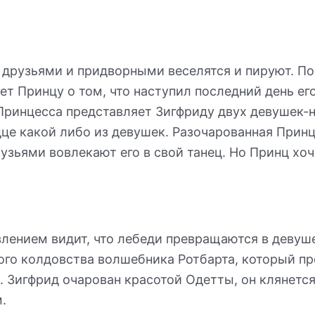
с друзьями и придворными веселятся и пируют. П
т Принцу о том, что наступил последний день ег
Принцесса представляет Зигфриду двух девушек-не
дце какой либо из девушек. Разочарованная Прин
зьями вовлекают его в свой танец. Но Принц хочет
влением видит, что лебеди превращаются в девуш
ого колдовства волшебника Ротбарта, который пре
. Зигфрид очарован красотой Одетты, он клянется
.