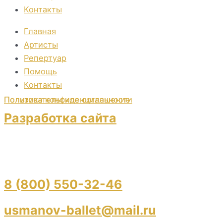
Контакты
Главная
Артисты
Репертуар
Помощь
Контакты
Пользовательское соглашение
Политика конфиденциальности
Разработка сайта
8 (800) 550-32-46
usmanov-ballet@mail.ru