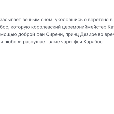
 засыпает вечным сном, уколовшись о веретено в 
бос, которую королевский церемониймейстер Кат
помощью доброй феи Сирени, принц Дезире во врем
ая любовь разрушает злые чары феи Карабос.